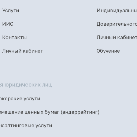
Услуги
Индивидуальны
ИИС
Доверительног
Контакты
Личный кабине
Личный кабинет
Обучение
я юридических лиц
окерские услуги
змещение ценных бумаг (андеррайтинг)
нсалтинговые услуги